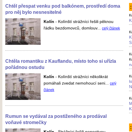
Chtěl přespat venku pod balkónem, prostředí doma
pro něj bylo nesnesitelné
K
K
Kolín
-
Kolínští strážníci řešili pěknou
řádku bezdomovců, domlouv...
celý článek
K
K
S
K
K
Chtěla romantiku z Kauflandu, místo toho si uřízla
n
pořádnou ostudu
Kolín
-
Kolínští strážníci několikrát
K
l
pomáhali zvedat nemohoucí seni...
celý
N
článek
K
M
K
Rumun se vydával za postiženého a prodával
voňavé stromečky
:
Kolín
-
Strážníci řešili nepoctivou