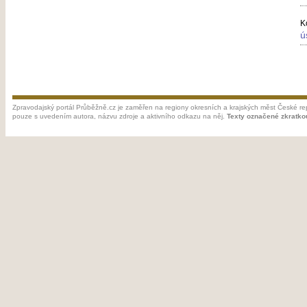
K
ú
Zpravodajský portál Průběžně.cz je zaměřen na regiony okresních a krajských měst České rep
pouze s uvedením autora, názvu zdroje a aktivního odkazu na něj.
Texty označené zkratko