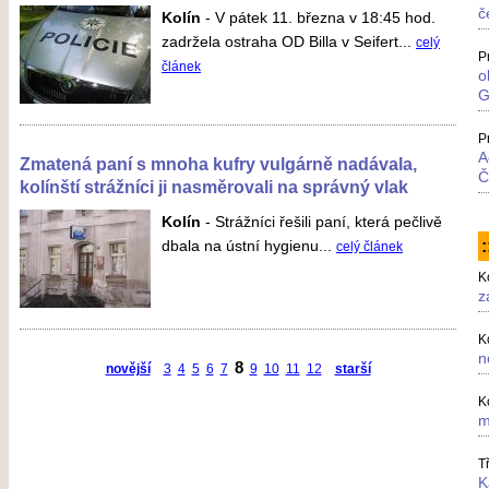
č
Kolín
-
V pátek 11. března v 18:45 hod.
zadržela ostraha OD Billa v Seifert...
celý
P
článek
o
G
P
A
Zmatená paní s mnoha kufry vulgárně nadávala,
Č
kolínští strážníci ji nasměrovali na správný vlak
Kolín
-
Strážníci řešili paní, která pečlivě
dbala na ústní hygienu...
celý článek
K
z
K
n
8
novější
3
4
5
6
7
9
10
11
12
starší
K
m
T
K