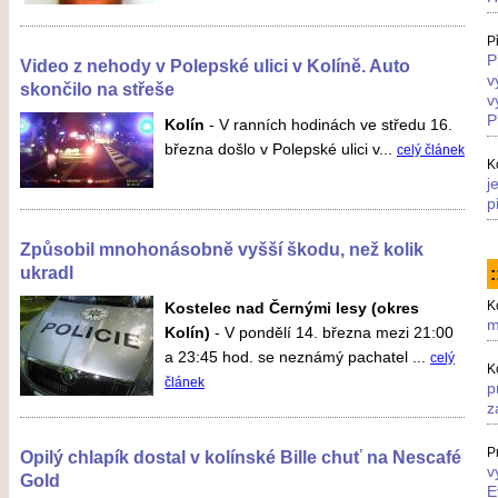
P
P
Video z nehody v Polepské ulici v Kolíně. Auto
v
skončilo na střeše
v
P
Kolín
-
V ranních hodinách ve středu 16.
března došlo v Polepské ulici v...
celý článek
K
j
p
Způsobil mnohonásobně vyšší škodu, než kolik
ukradl
:
K
Kostelec nad Černými lesy (okres
m
Kolín)
-
V pondělí 14. března mezi 21:00
a 23:45 hod. se neznámý pachatel ...
celý
K
článek
p
z
P
Opilý chlapík dostal v kolínské Bille chuť na Nescafé
v
Gold
E