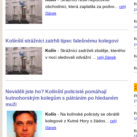
K
obchodnici, která zaplatila za podvo...
celý
p
článek
K
s
K
Kolínští strážníci zatrhli tipec falešnému kolegovi
p
Kolín
-
Strážníci zadrželi zloděje, kterého
K
v noci sledovali odvážní ...
celý článek
K
:
Neviděli jste ho? Kolínští policisté pomáhají
P
kutnohorským kolegům s pátráním po hledaném
P
muži
P
Kolín
-
Na kolínské policisty se obrátili
M
kolegové z Kutné Hory s žádos...
celý
článek
K
H