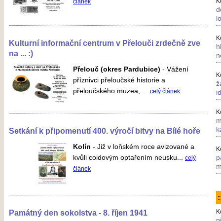
K
článek
d
l
K
Kulturní informační centrum v Přelouči zrdečně zve
h
na ... :)
n
Přelouč (okres Pardubice)
-
Vážení
K
příznivci přeloučské historie a
ž
přeloučského muzea, ...
celý článek
i
K
m
k
Setkání k připomenutí 400. výročí bitvy na Bílé hoře
Kolín
-
Již v loňském roce avizované a
K
kvůli coidovým optařením neusku...
p
celý
m
článek
:
Památný den sokolstva - 8. říjen 1941
K
p