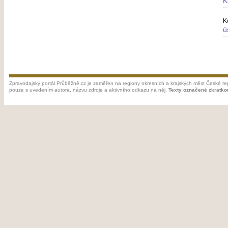
K
K
ú
Zpravodajský portál Průběžně.cz je zaměřen na regiony okresních a krajských měst České rep
pouze s uvedením autora, názvu zdroje a aktivního odkazu na něj.
Texty označené zkratko