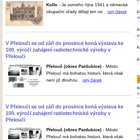
Kolín
-
Je osmého října 1941 a německé
okupační úřady dělají ten ne...
celý článek
K
s
K
p
V Přelouči se od září do prosince koná výstava ke
K
100. výročí zahájení radiotechnické výroby v
Přelouči
K
Přelouč (okres Pardubice)
-
Město
Přelouč má bohatou historii, která však
:
není již dlouhou...
celý článek
K
m
V Přelouči se od září do prosince koná výstava ke
K
p
100. výročí zahájení radiotechnické výroby v
z
Přelouči
Přelouč (okres Pardubice)
-
Město
P
v
Přelouč má bohatou historii, která však