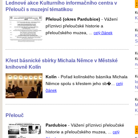
Lednové akce Kulturního informačního centra v
Přelouči s muzejní tématikou
K
K
Přelouč (okres Pardubice)
-
Vážení
příznivci přeloučské historie a
K
přeloučského muzea, ...
celý článek
K
S
K
K
Křest básnické sbírky Michala Němce v Městské
n
knihovně Kolín
Kolín
-
Pořad kolínského básníka Michala
K
l
Němce spolu s křestem jeho sb�...
celý
N
článek
K
M
K
Přelouč
Pardubice
-
Vážení příznivci přeloučské
:
historie a přeloučského muzea, ...
celý