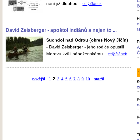
E
není již dlouhou...
celý článek
č
P
o
G
David Zeisberger - apoštol indiánů a nejen to ...
Suchdol nad Odrou (okres Nový Jičín)
P
-
David Zeisberger - jeho rodiče opustili
A
Č
Moravu kvůli náboženskému...
celý článek
2
novější
1
3
4
5
6
7
8
9
10
starší
K
z
K
n
K
m
T