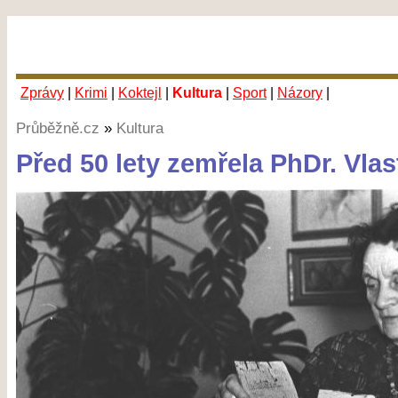
Zprávy
|
Krimi
|
Koktejl
|
Kultura
|
Sport
|
Názory
|
Průběžně.cz
»
Kultura
Před 50 lety zemřela PhDr. Vlas