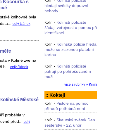
-
Kolínští policisté
Kolín
na Kocourka s
hledají svědky dopravní
ové
nehody
stské knihovně byla
-
Kolínští policisté
Kolín
edsta...
celý článek
žádají veřejnost o pomoc při
identifikaci
-
Kolínská policie hledá
Kolín
muže se zcizenou platební
oměře
kartou
ota v Kolíně zve na
-
Kolínští policisté
í b...
Kolín
celý článek
pátrají po pohřešovaném
muži
více z rubriky » Krimi
:: Koktejl
 kolínské Městské
-
Pistole na pomoc
Kolín
přírodě potřebná není
áří proběhla v
-
Skautský svátek Den
Kolín
hovně před...
celý
sesterství - 22. únor