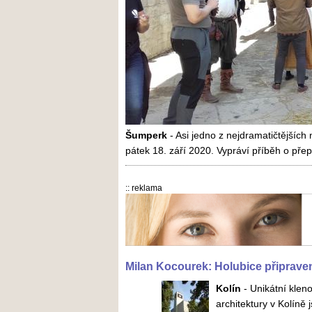
Šumperk
-
Asi jedno z nejdramatičtějších
pátek 18. září 2020. Vypráví příběh o př
:: reklama
Milan Kocourek: Holubice připrave
Kolín
-
Unikátní kleno
architektury v Kolíně 