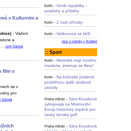
-
Vznik republiky -
Kolín
postřehy a příběhy
mů v Kulturním a
-
Z naší přírody
Kolín
ubice)
-
Vážení
-
Velikonoce se blíží
Kolín
istorie a
více z rubriky » Koktejl
...
celý článek
:: Sport
-
Medvědi mají nového
Kolín
maskota, jmenuje se Bery!
 film o
-
Na kolínské jízdárně
Kolín
proběhnou další skokové
dnech se v
závody
scény pro
-
Sára Kousková
Praha-město
ý článek
vybojovala na Mistrovství
Evrop historický úspěch pro
český ženský golf
nižních
-
Sára Kousková
Praha-město