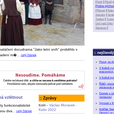
Písek
|
Plzeň-ji
Praha-výcho
Příbram
|
Rako
Sokolov
|
Stra
Teplice
|
Trutn
Ústí nad Orlicí
Sázavou
|
 natáčení docudrama "Jako letní sníh" proběhlo v
:: nejčteněj
epadení m�...
celý článek
Pozor, po K
V Kolíně vy
pracovních 
V Kolíně by
Řidiči, pozo
opravovat 
Domek u sta
ná vzlétnout
restauraci
:: Zprávy
Vyroste v K
-
Václav Morávek -
ty funkcionalistické
Kolín
Kolíňák Sta
Kolín 2022
jsou dva...
celý článek
členství ve