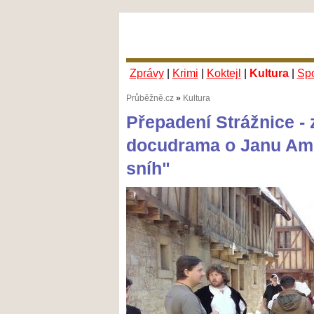
Zprávy
|
Krimi
|
Koktejl
|
Kultura
|
Spo
Průběžně.cz
»
Kultura
Přepadení Strážnice - 
docudrama o Janu Am
sníh"