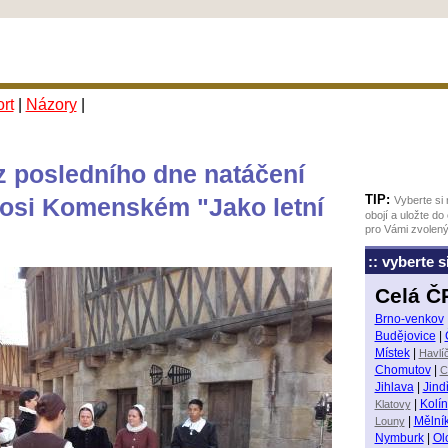
rt
|
Názory
|
z posledního dne natáčení
TIP:
osi Komenském "Jako letní
Vyberte si 
obojí a uložte do
pro Vámi zvolený
:: vyberte 
Celá Č
Brno-venkov
Budějovice
|
Místek
|
Havlí
Chomutov
|
C
Jihlava
|
Jind
Klatovy
|
Kolín
Louny
|
Mělní
Nymburk
|
Ol