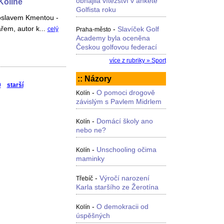
obhájila vítězství v anketě
Kolíně
Golfista roku
oslavem Kmentou -
ářem, autor k...
-
Slavíček Golf
celý
Praha-město
Academy byla oceněna
Českou golfovou federací
více z rubriky » Sport
:: Názory
0
starší
-
O pomoci drogově
Kolín
závislým s Pavlem Midrlem
-
Domácí školy ano
Kolín
nebo ne?
-
Unschooling očima
Kolín
maminky
-
Výročí narození
Třebíč
Karla staršího ze Žerotína
-
O demokracii od
Kolín
úspěšných