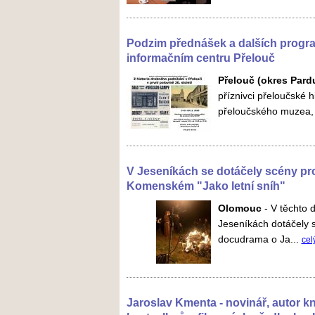
Podzim přednášek a dalších progra
informačním centru Přelouč
Přelouč (okres Pard
příznivci přeloučské h
přeloučského muzea, 
V Jeseníkách se dotáčely scény pro
Komenském "Jako letní sníh"
Olomouc
-
V těchto 
Jeseníkách dotáčely 
docudrama o Ja...
cel
Jaroslav Kmenta - novinář, autor k