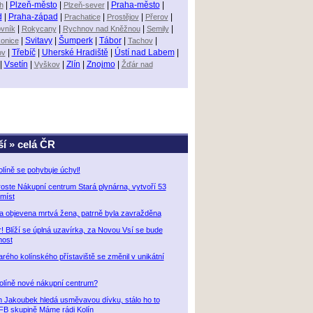
h
|
Plzeň-město
|
Plzeň-sever
|
Praha-město
|
d
|
Praha-západ
|
Prachatice
|
Prostějov
|
Přerov
|
vník
|
Rokycany
|
Rychnov nad Kněžnou
|
Semily
|
konice
|
Svitavy
|
Šumperk
|
Tábor
|
Tachov
|
ov
|
Třebíč
|
Uherské Hradiště
|
Ústí nad Labem
|
|
Vsetín
|
Vyškov
|
Zlín
|
Znojmo
|
Žďár nad
ší » celá ČR
olíně se pohybuje úchyl!
roste Nákupní centrum Stará plynárna, vytvoří 53
míst
la objevena mrtvá žena, patrně byla zavražděna
r! Blíží se úplná uzavírka, za Novou Vsí se bude
most
rého kolínského přístaviště se změnil v unikátní
olíně nové nákupní centrum?
n Jakoubek hledá usměvavou dívku, stálo ho to
 FB skupině Máme rádi Kolín