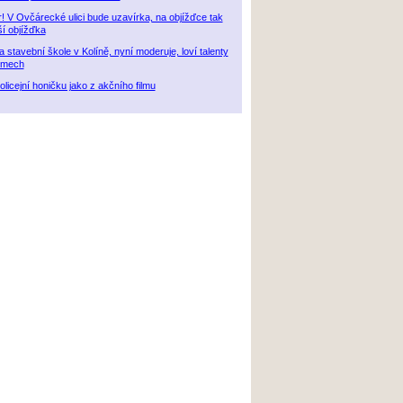
r! V Ovčárecké ulici bude uzavírka, na objížďce tak
ší objížďka
 stavební škole v Kolíně, nyní moderuje, loví talenty
ilmech
policejní honičku jako z akčního filmu