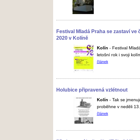
Festival Mladá Praha se zastaví ve č
2020 v Kolíně
Kolín
-
Festival Mlad
letošní rok i svoji kol
článek
Holubice připravená vzlétnout
Kolín
-
Tak se jmenuj
proběhne v neděli 13. 
článek