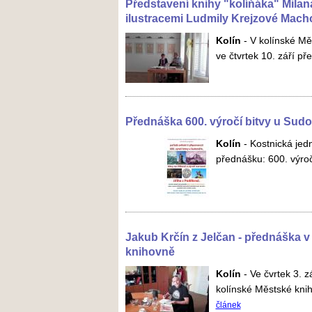
Představení knihy "kolíňáka" Mila
ilustracemi Ludmily Krejzové Mach
Kolín
-
V kolínské Mě
ve čtvrtek 10. září př
Přednáška 600. výročí bitvy u Sud
Kolín
-
Kostnická jedn
přednášku: 600. výroč
Jakub Krčín z Jelčan - přednáška v
knihovně
Kolín
-
Ve čvrtek 3. z
kolínské Městské kni
článek