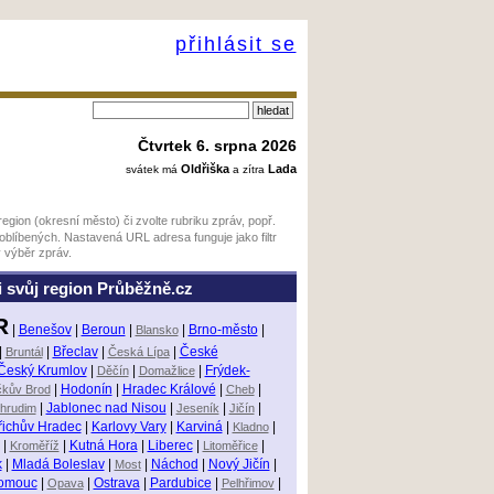
přihlásit se
Čtvrtek 6. srpna 2026
Oldřiška
Lada
svátek má
a zítra
region (okresní město) či zvolte rubriku zpráv, popř.
 oblíbených. Nastavená URL adresa funguje jako filtr
 výběr zpráv.
si svůj region Průběžně.cz
R
|
Benešov
|
Beroun
|
Blansko
|
Brno-město
|
|
Bruntál
|
Břeclav
|
Česká Lípa
|
České
Český Krumlov
|
Děčín
|
Domažlice
|
Frýdek-
čkův Brod
|
Hodonín
|
Hradec Králové
|
Cheb
|
hrudim
|
Jablonec nad Nisou
|
Jeseník
|
Jičín
|
řichův Hradec
|
Karlovy Vary
|
Karviná
|
Kladno
|
|
Kroměříž
|
Kutná Hora
|
Liberec
|
Litoměřice
|
k
|
Mladá Boleslav
|
Most
|
Náchod
|
Nový Jičín
|
omouc
|
Opava
|
Ostrava
|
Pardubice
|
Pelhřimov
|