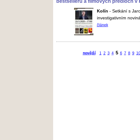
bestsellerů a filmových předloch v 
Kolín
-
Setkání s Jar
investigativním novin
článek
5
novější
1
2
3
4
6
7
8
9
1