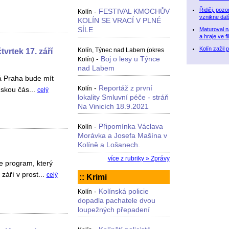
Řidiči, pozo
-
FESTIVAL KMOCHŮV
Kolín
vznikne dal
KOLÍN SE VRACÍ V PLNÉ
SÍLE
Maturoval na
a hraje ve f
Kolín zažil 
tvrtek 17. září
Kolín, Týnec nad Labem (okres
-
Boj o lesy u Týnce
Kolín)
nad Labem
á Praha bude mít
-
Reportáž z první
Kolín
ínskou čás...
celý
lokality Smluvní péče - stráň
Na Vinicích 18.9.2021
-
Připomínka Václava
Kolín
Morávka a Josefa Mašína v
Kolíně a Lošanech.
více z rubriky » Zprávy
e program, který
září v prost...
celý
:: Krimi
-
Kolínská policie
Kolín
dopadla pachatele dvou
loupežných přepadení