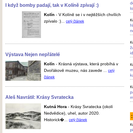
d
I když bomby padají, tak v Kolíně zpívají :)
l
Kolín
-
V Kolíně se i v nejtěžších chvílích
K
zpívalo :)...
celý článek
h
n
K
ž
i
Výstava Nejen nepřátelé
Kolín
-
Krásná výstava, která probíhá v
K
m
Dvořákově muzeu, nás zavede ...
celý
k
článek
K
p
Aleš Navrátil: Krásy Svratecka
m
Kutná Hora
-
Krásy Svratecka (okolí
Nedvědice), uhel, autor 2020.
:
Historick�...
celý článek
K
p