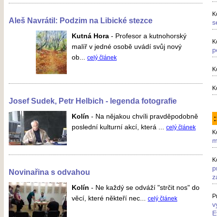
K
Aleš Navrátil: Podzim na Libické stezce
s
Kutná Hora
-
Profesor a kutnohorský
K
malíř v jedné osobě uvádí svůj nový
p
ob...
celý článek
K
K
Josef Sudek, Petr Helbich - legenda fotografie
Kolín
-
Na nějakou chvíli pravděpodobně
:
poslední kulturní akcí, která ...
celý článek
K
m
K
p
Novinařina s odvahou
z
Kolín
-
Ne každý se odváží "strčit nos" do
P
věcí, které někteří nec...
celý článek
v
E