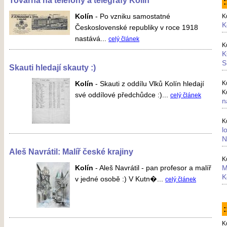
Továrna na telefony a telegrafy Kolín
Kolín
-
Po vzniku samostatné
K
K
Československé republiky v roce 1918
nastává...
celý článek
K
K
S
Skauti hledají skauty :)
Kolín
-
Skauti z oddílu Vlků Kolín hledají
K
K
své oddílové předchůdce :)...
celý článek
n
K
l
N
Aleš Navrátil: Malíř české krajiny
K
Kolín
-
Aleš Navrátil - pan profesor a malíř
M
K
v jedné osobě :) V Kutn�...
celý článek
:
K