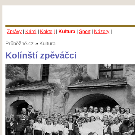
Zprávy
|
Krimi
|
Koktejl
|
Kultura
|
Sport
|
Názory
|
Průběžně.cz
»
Kultura
Kolínští zpěváčci