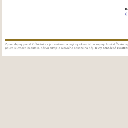
K
ú
Zpravodajský portál Průběžně.cz je zaměřen na regiony okresních a krajských měst České rep
pouze s uvedením autora, názvu zdroje a aktivního odkazu na něj.
Texty označené zkratko