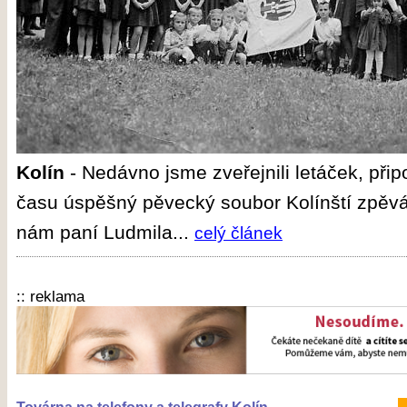
Kolín
-
Nedávno jsme zveřejnili letáček, přip
času úspěšný pěvecký soubor Kolínští zpěvá
nám paní Ludmila...
celý článek
:: reklama