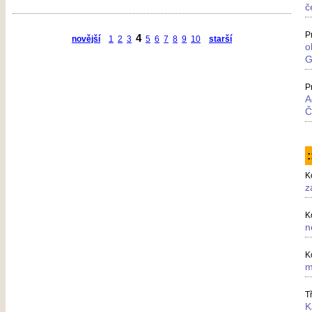
č
P
4
novější
1
2
3
5
6
7
8
9
10
starší
o
G
P
A
Č
K
z
K
n
K
m
T
K